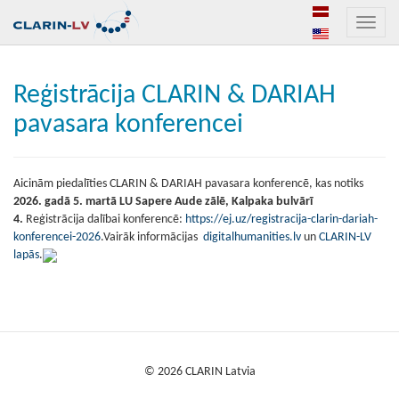
Toggle
naviga
Reģistrācija CLARIN & DARIAH
pavasara konferencei
Aicinām piedalīties
CLARIN & DARIAH pavasara konferencē, kas notiks
2026. gadā 5. martā LU Sapere Aude zālē, Kalpaka bulvārī
4.
Reģistrācija dalībai konferencē:
https://ej.uz/registracija-clarin-dariah-
konferencei-2026
.
Vairāk informācijas
digitalhumanities.lv
un
CLARIN-LV
lapās
.
© 2026 CLARIN Latvia