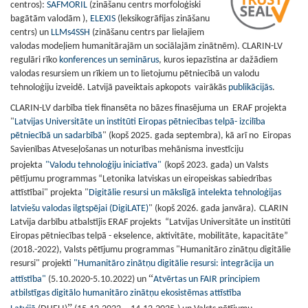
centros):
SAFMORIL
(
zināšanu centrs morfoloģiski
bagātām valodām
),
ELEXIS
(leksikogrāfijas zināšanu
centrs) un
LLMs4SSH
(zināšanu centrs par lielajiem
valodas modeļiem humanitārajām un sociālajām zinātnēm).
CLARIN-LV
regulāri rīko
konferences un seminārus
, kuros iepazīstina ar dažādiem
valodas resursiem un rīkiem un to lietojumu pētniecībā un valodu
tehnoloģiju izveidē. Latvijā paveiktais apkopots vairākās
publikācijās
.
CLARIN-LV darbība tiek finansēta no bāzes finasējuma un ERAF projekta
"
Latvijas Universitāte un institūti Eiropas pētniecības telpā- izcilība
pētniecībā un sadarbībā
" (kopš 2025. gada septembra), kā arī no Eiropas
Savienības Atveseļošanas un noturības mehānisma investīciju
projekta
"Valodu tehnoloģiju iniciatīva"
(kopš 2023. gada) un Valsts
pētījumu programmas “Letonika latviskas un eiropeiskas sabiedrības
attīstībai" projekta "
Digitālie resursi un mākslīgā intelekta tehnoloģijas
latviešu valodas ilgtspējai (DigiLATE)
" (kopš 2026. gada janvāra).
CLARIN
Latvija darbību atbalstījis ERAF projekts “Latvijas Universitāte un institūti
Eiropas pētniecības telpā - ekselence, aktivitāte, mobilitāte, kapacitāte”
(2018.-2022), Valsts pētījumu programmas "Humanitāro zinātņu digitālie
resursi" projekti
"Humanitāro zinātņu digitālie resursi: integrācija un
“
attīstība"
(5.10.2020-5.10.2022) un
Atvērtas un FAIR principiem
atbilstīgas digitālo humanitāro zinātņu ekosistēmas attīstība
”