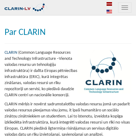
Toggle
naviga
Par CLARIN
CLARIN
(Common Language Resources
and Technology Infrastructure –Vienota
valodas resursu un tehnoloģiju
infrastruktūra) ir dalīta Eiropas pētniecības
infrastruktūra (ERIC), kurā integrētas
zināšanas, valodas resursi un rīku
repozitoriji un servisi, ko piedāvā daudzie
CLARIN centri un nacionālie konsorciji.
CLARIN mērķis ir novērst sadrumstalotību valodas resursu jomā un padarīt
valodas resursus pieejamus visu jomu, it īpaši humanitāro un sociālo
zinātņu zinātniekiem un studentiem. Lai to īstenotu, izveidota
kopīga
izkliedēta infrastruktūra, kurā integrēti valodas resursi un rīki no visas
Eiropas.
CLARIN piedāvā ilgtermiņa risinājumus un servisus digitālo
valodas datu un rīku izvietošanai, savienošanai un analīzei.