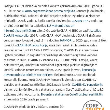
Latvija CLARIN iniciatīvā piedalās kopš tās pirmsākumiem. 2008. gadā LU
MII kļūst par
CLARIN sagatavošanas posma projekta
konsorcija dalībnieku,
būtisku finansiālu atbalstu dalībai projektā sniedz Izglītības un zinātnes
ministrija. 2016. gada 1. jūnijā Latvija pievienojas
CLARIN ERIC
. Izglītības
un zinātnes ministrija uzticējusi
LU Matemātikas un
informātikas
institūtam
pārstāvēt Latviju CLARIN ERIC un vadīt
Latvijas
CLARIN konsorciju
.
2019. gadā CLARIN-LV pievienojas CLARIN zināšanu
centram morfoloģiski bagātām valodām
SAFMORIL
. 2020. gada martā tiek
izveidots
CLARIN-LV repozitorijs
, kurā tiek reģistrēti latviešu valodas
resursi un rīki. Esot CLARIN ERIC konsorcijā, CLARIN-LV ir apņēmusies
ilgstoši rūpēties un saglabāt repozitorijā deponētos digitālos valodas
resursus un rīkus. CLARIN-LV īsteno CLARIN ERIC misiju Latvijā, vācot,
dokumentējot, kurējot un nodrošinot ilgtermiņa piekļuvi digitālajiem
latviešu valodas resursiem un rīkiem. 2022. gada janvārī,
konsorcijā
apvienojoties septiņiem partneriem
, tiek noslēgts CLARIN nacionālā
konsorcija līgums, kurā CLARIN-LV konsorcijs vienojas par CLARIN-LV
darbību un turpmāku attīstību. 2023.gada janvāri
CLARIN-LV repozitorijs
pirmo reizi iegūst B-centra statusu un saņem CoreTrustSeal sertifikātu kā
uzticams datu repozitorijs,
B-centrra statuss
un
CoreTrustSeal sertifikāts
atjaunināts 2026. gada pavasarī.
CLARIN-LV piedalās trīs zināšanu centros (K-