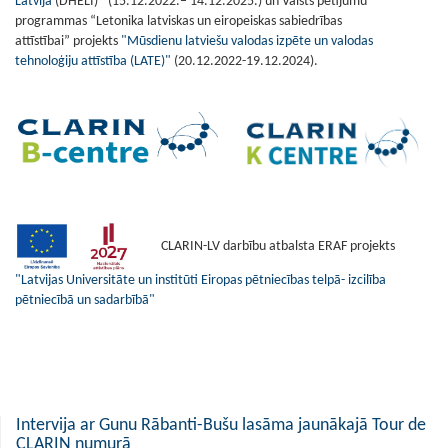
Latvijā
(DHELI)
(15.12.2022.– 14.12.2025.) un Valsts pētījumu
programmas “Letonika latviskas un eiropeiskas sabiedrības
attīstībai” projekts
"Mūsdienu latviešu valodas izpēte un valodas
tehnoloģiju attīstība (LATE)"
(20.12.2022-19.12.2024).
CLARIN-LV darbību atbalsta ERAF projekts
"Latvijas Universitāte un institūti Eiropas pētniecības telpā- izcilība
pētniecībā un sadarbībā"
Intervija ar Gunu Rābanti-Bušu lasāma jaunākajā Tour de
CLARIN numurā