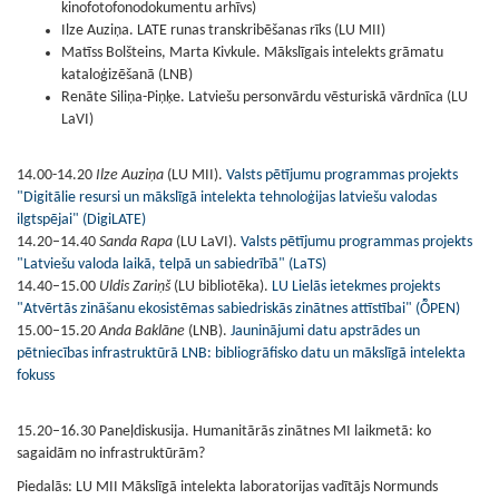
kinofotofonodokumentu arhīvs)
Ilze Auziņa. LATE runas transkribēšanas rīks (LU MII)
Matīss Bolšteins, Marta Kivkule. Mākslīgais intelekts grāmatu
kataloģizēšanā (LNB)
Renāte Siliņa-Piņķe. Latviešu personvārdu vēsturiskā vārdnīca (LU
LaVI)
14.00-14.20
Ilze Auziņa
(LU MII).
Valsts pētījumu programmas projekts
"Digitālie resursi un mākslīgā intelekta tehnoloģijas latviešu valodas
ilgtspējai" (DigiLATE)
14.20–14.40
Sanda Rapa
(LU LaVI).
Valsts pētījumu programmas projekts
"Latviešu valoda laikā, telpā un sabiedrībā" (LaTS)
14.40–15.00
Uldis Zariņš
(LU bibliotēka).
LU Lielās ietekmes projekts
"Atvērtās zināšanu ekosistēmas sabiedriskās zinātnes attīstībai" (
ȬPEN
)
15.00–15.20
Anda Baklāne
(LNB).
Jauninājumi datu apstrādes un
pētniecības infrastruktūrā LNB: bibliogrāfisko datu un mākslīgā intelekta
fokuss
15.20–16.30
Paneļdiskusija.
Humanitārās zinātnes MI laikmetā: ko
sagaidām no infrastruktūrām?
Piedalās: LU MII Mākslīgā intelekta laboratorijas vadītājs Normunds