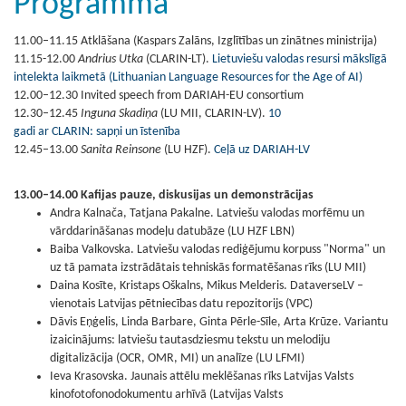
Programma
1
1.00–11.15 Atklāšana (Kaspars Zalāns, Izglītības un zinātnes ministrija)
11.15-12.00
Andrius Utka
(CLARIN-LT).
Lietuviešu valodas resursi mākslīgā
intelekta laikmetā (Lithuanian Language Resources for the Age of AI)
12.00–12.30 Invited speech from DARIAH-EU consortium
12.30–12.45
Inguna Skadiņa
(LU MII, CLARIN-LV).
10
gadi ar CLARIN: sapņi un īstenība
12.45–13.00
Sanita Reinsone
(LU HZF).
Ceļā uz DARIAH-LV
13.00–14.00 Kafijas pauze, diskusijas un demonstrācijas
Andra Kalnača, Tatjana Pakalne. Latviešu valodas morfēmu un
vārddarināšanas modeļu datubāze (LU HZF LBN)
Baiba Valkovska. Latviešu valodas rediģējumu korpuss "Norma" un
uz tā pamata izstrādātais tehniskās formatēšanas rīks (LU MII)
Daina Kosīte, Kristaps Oškalns, Mikus Melderis. DataverseLV –
vienotais Latvijas pētniecības datu repozitorijs (VPC)
Dāvis Eņģelis, Linda Barbare, Ginta Pērle-Sīle, Arta Krūze. Variantu
izaicinājums: latviešu tautasdziesmu tekstu un melodiju
digitalizācija (OCR, OMR, MI) un analīze (LU LFMI)
Ieva Krasovska. Jaunais attēlu meklēšanas rīks Latvijas Valsts
kinofotofonodokumentu arhīvā (Latvijas Valsts