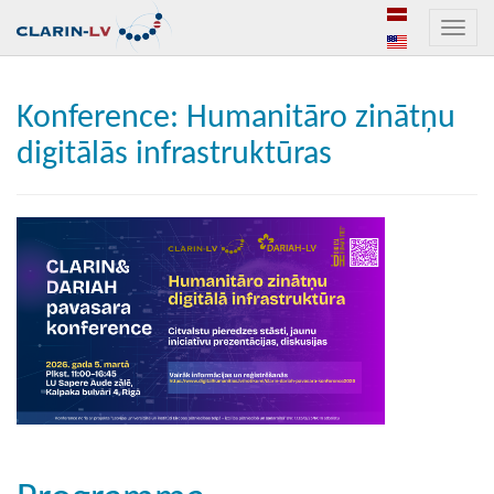
Toggle
naviga
Konference: Humanitāro zinātņu
digitālās infrastruktūras